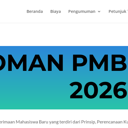
Beranda
Biaya
Pengumuman
Petunjuk 
OMAN PMB
2026
nerimaan Mahasiswa Baru yang terdiri dari Prinsip, Perencanaan K