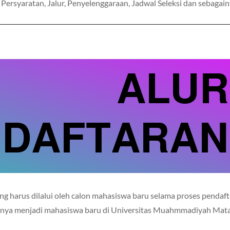
 Persyaratan, Jalur, Penyelenggaraan, Jadwal Seleksi dan sebaga
ALUR
NDAFTARAN
 yang harus dilalui oleh calon mahasiswa baru selama proses pendaf
rnya menjadi mahasiswa baru di Universitas Muahmmadiyah Mat