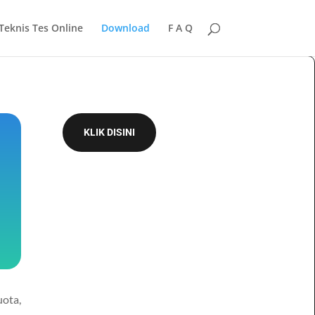
Teknis Tes Online
Download
F A Q
KLIK DISINI
uota,