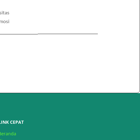
sitas
mosi
LINK CEPAT
Beranda