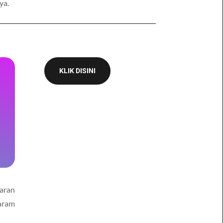
inya.
KLIK DISINI
taran
aram